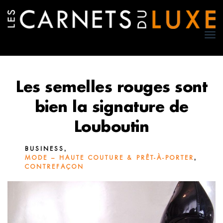
TO
NA
Les semelles rouges sont
bien la signature de
Louboutin
,
BUSINESS
,
MODE – HAUTE COUTURE & PRÊT-À-PORTER
CONTREFAÇON