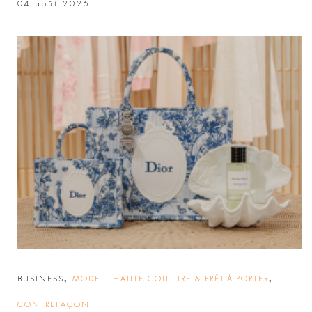
04 août 2026
,
,
BUSINESS
MODE – HAUTE COUTURE & PRÊT-À-PORTER
CONTREFAÇON