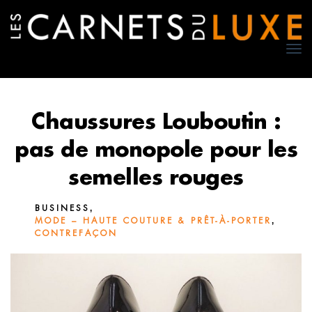
TO
NA
Chaussures Louboutin :
pas de monopole pour les
semelles rouges
,
BUSINESS
,
MODE – HAUTE COUTURE & PRÊT-À-PORTER
CONTREFAÇON