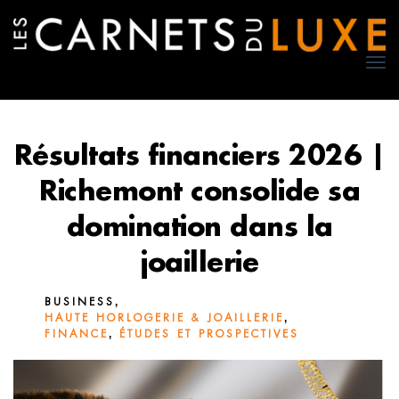
TO
NA
Résultats financiers 2026 |
Richemont consolide sa
domination dans la
joaillerie
,
BUSINESS
,
HAUTE HORLOGERIE & JOAILLERIE
,
FINANCE
ÉTUDES ET PROSPECTIVES