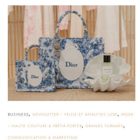
,
,
BUSINESS
NEWSLETTER – VEILLE ET ANALYSES LUXE
MODE
,
,
– HAUTE COUTURE & PRÊT-À-PORTER
GRANDS FORMATS
COMMUNICATION & MARKETING