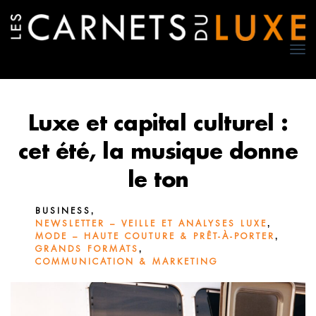
TO
NA
Luxe et capital culturel :
cet été, la musique donne
le ton
,
BUSINESS
,
NEWSLETTER – VEILLE ET ANALYSES LUXE
,
MODE – HAUTE COUTURE & PRÊT-À-PORTER
,
GRANDS FORMATS
COMMUNICATION & MARKETING