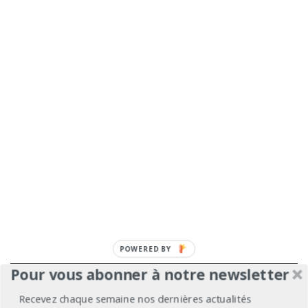
POWERED
BY
Pour vous abonner à notre newsletter
À propos
Mentions légales
Médiakit
Recevez chaque semaine nos dernières actualités