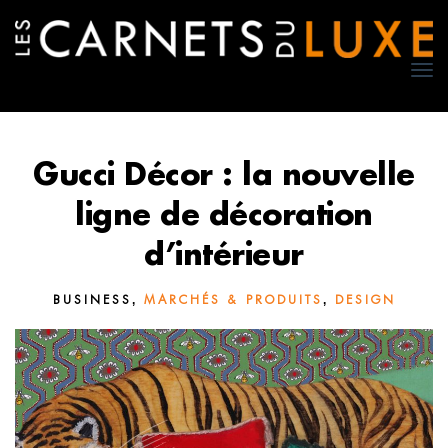
TO
NA
Gucci Décor : la nouvelle
ligne de décoration
d’intérieur
,
,
BUSINESS
MARCHÉS & PRODUITS
DESIGN