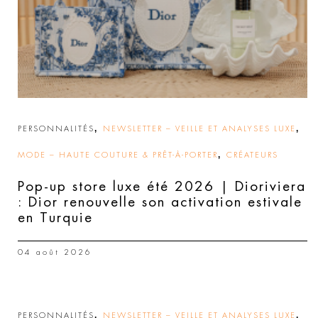
,
,
PERSONNALITÉS
NEWSLETTER – VEILLE ET ANALYSES LUXE
,
MODE – HAUTE COUTURE & PRÊT-À-PORTER
CRÉATEURS
Pop-up store luxe été 2026 | Dioriviera
: Dior renouvelle son activation estivale
en Turquie
04 août 2026
,
,
PERSONNALITÉS
NEWSLETTER – VEILLE ET ANALYSES LUXE