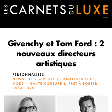
TO
NA
Givenchy et Tom Ford : 2
nouveaux directeurs
artistiques
,
PERSONNALITÉS
,
NEWSLETTER – VEILLE ET ANALYSES LUXE
,
MODE – HAUTE COUTURE & PRÊT-À-PORTER
CRÉATEURS