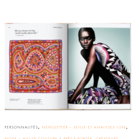
,
,
PERSONNALITÉS
NEWSLETTER – VEILLE ET ANALYSES LUXE
,
MODE – HAUTE COUTURE & PRÊT-À-PORTER
CRÉATEURS