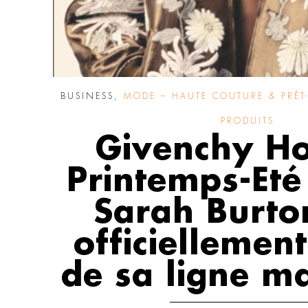
BUSINESS
,
MODE – HAUTE COUTURE & PRÊT-
PRODUITS
Givenchy 
Printemps-Eté
Sarah Burto
officiellement
de sa ligne m