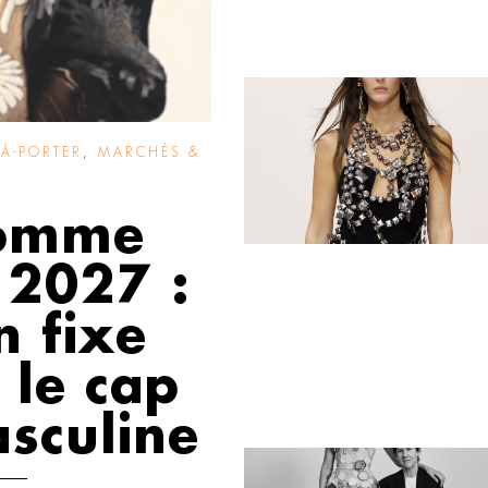
À-PORTER
,
MARCHÉS &
Homme
 2027 :
n fixe
 le cap
asculine