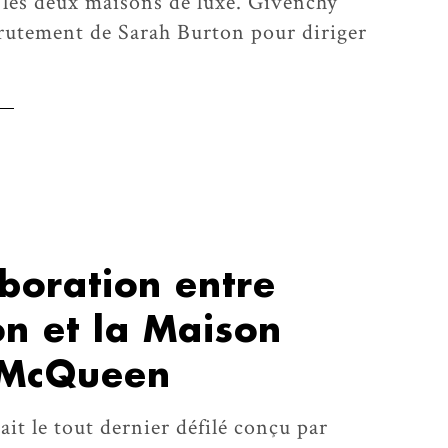
 les deux maisons de luxe. Givenchy
crutement de Sarah Burton pour diriger
aboration entre
n et la Maison
 McQueen
t le tout dernier défilé conçu par