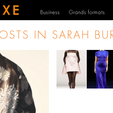
Business
Grands formats
POSTS IN
SARAH BU