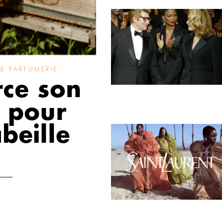
 & PARFUMERIE
rce son
 pour
beille