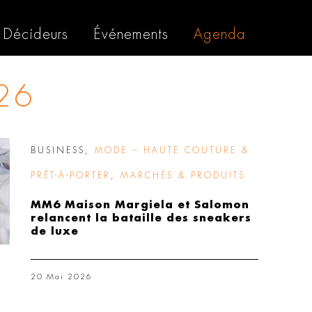
Décideurs
Événements
Agenda
26
BUSINESS
,
MODE – HAUTE COUTURE &
PRÊT-À-PORTER
,
MARCHÉS & PRODUITS
MM6 Maison Margiela et Salomon
relancent la bataille des sneakers
de luxe
20 Mai 2026