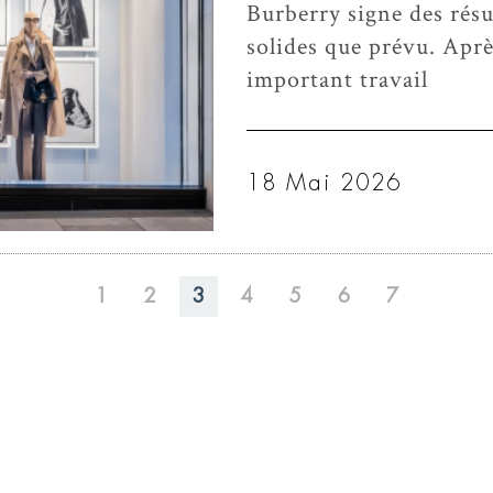
Burberry signe des résu
solides que prévu. Apr
important travail
18 Mai 2026
1
2
3
4
5
6
7