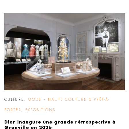
CULTURE
,
MODE – HAUTE COUTURE & PRÊT-À-
PORTER
,
EXPOSITIONS
Dior inaugure une grande rétrospective à
Granville en 2026