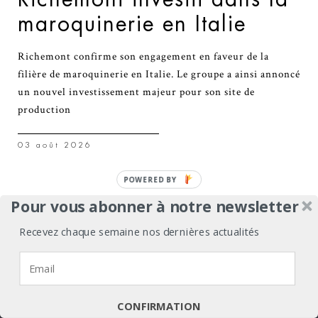
maroquinerie en Italie
Richemont confirme son engagement en faveur de la
filière de maroquinerie en Italie. Le groupe a ainsi annoncé
un nouvel investissement majeur pour son site de
production
03 août 2026
Pour vous abonner à notre newsletter
,
,
TRIBUNES
GRANDS FORMATS
INNOVATION
Recevez chaque semaine nos dernières actualités
Airelles et Guerlain
Nous utilisons des cookies pour vous garantir la meilleure
ouvrent un spa
expérience sur notre site web.
d’exception à Gordes
J'accepte
Je refuse
Politique de confidentialité
CONFIRMATION