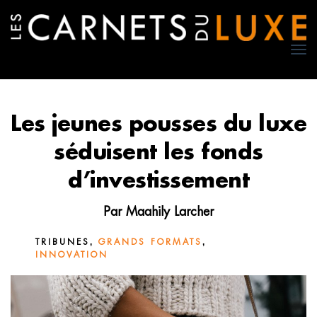
TO
NA
Les jeunes pousses du luxe
séduisent les fonds
d’investissement
Par
Maahily Larcher
,
,
TRIBUNES
GRANDS FORMATS
INNOVATION