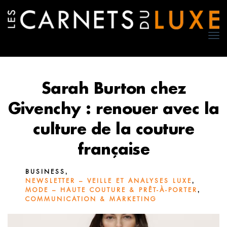
TO
NA
Sarah Burton chez
Givenchy : renouer avec la
culture de la couture
française
,
BUSINESS
,
NEWSLETTER – VEILLE ET ANALYSES LUXE
,
MODE – HAUTE COUTURE & PRÊT-À-PORTER
COMMUNICATION & MARKETING