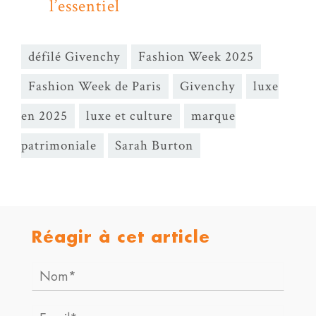
l’essentiel
défilé Givenchy
Fashion Week 2025
Fashion Week de Paris
Givenchy
luxe
en 2025
luxe et culture
marque
patrimoniale
Sarah Burton
Réagir à cet article
Nom*
Email*