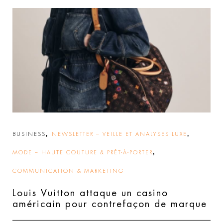
,
,
BUSINESS
NEWSLETTER – VEILLE ET ANALYSES LUXE
,
MODE – HAUTE COUTURE & PRÊT-À-PORTER
COMMUNICATION & MARKETING
Louis Vuitton attaque un casino
américain pour contrefaçon de marque