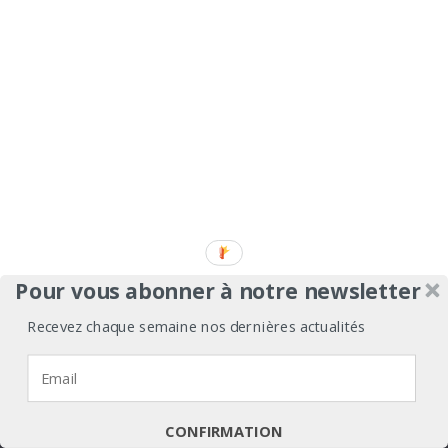
Pour vous abonner à notre newsletter
Recevez chaque semaine nos dernières actualités
Nous utilisons des cookies pour vous garantir la meilleure
expérience sur notre site web.
À propos
Mentions légales
Médiakit
J'accepte
Je refuse
Politique de confidentialité
CONFIRMATION
Annonceurs
Partenariats
Les Experts