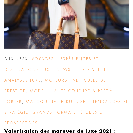
BUSINESS
,
VOYAGES – EXPÉRIENCES ET
DESTINATIONS LUXE
,
NEWSLETTER – VEILLE ET
ANALYSES LUXE
,
MOTEURS - VÉHICULES DE
PRESTIGE
,
MODE – HAUTE COUTURE & PRÊT-À-
PORTER
,
MAROQUINERIE DU LUXE – TENDANCES ET
STRATÉGIE
,
GRANDS FORMATS
,
ÉTUDES ET
PROSPECTIVES
Valorisation des marques de luxe 2021 :