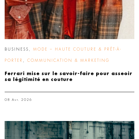
BUSINESS
,
MODE – HAUTE COUTURE & PRÊT-À-
PORTER
,
COMMUNICATION & MARKETING
Ferrari mise sur le savoir-faire pour asseoir
sa légitimité en couture
08 Avr. 2026