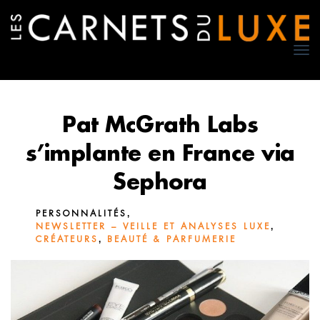
TO
NA
Pat McGrath Labs
s’implante en France via
Sephora
,
PERSONNALITÉS
,
NEWSLETTER – VEILLE ET ANALYSES LUXE
,
CRÉATEURS
BEAUTÉ & PARFUMERIE