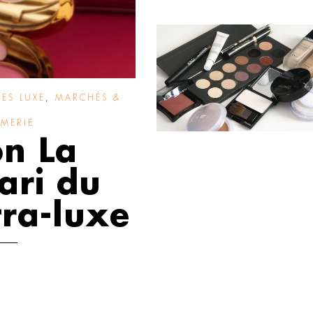
SES LUXE
,
MARCHÉS &
UMERIE
on La
ari du
tra-luxe