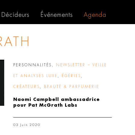
Décideurs
Événements
Agenda
RATH
PERSONNALITÉS
,
NEWSLETTER – VEILLE
ET ANALYSES LUXE
,
ÉGÉRIES
,
CRÉATEURS
,
BEAUTÉ & PARFUMERIE
Naomi Campbell ambassadrice
pour Pat McGrath Labs
03 Juin 2020