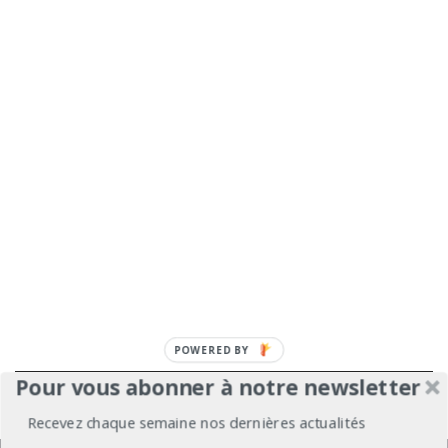
POWERED
BY
Pour vous abonner à notre newsletter
À propos
Mentions légales
Médiakit
Recevez chaque semaine nos dernières actualités