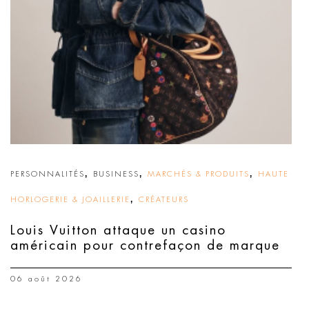
,
,
,
PERSONNALITÉS
BUSINESS
MARCHÉS & PRODUITS
HAUTE
,
HORLOGERIE & JOAILLERIE
CRÉATEURS
Louis Vuitton attaque un casino
américain pour contrefaçon de marque
06 août 2026