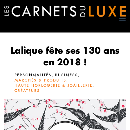
TO
NA
Lalique fête ses 130 ans
en 2018 !
,
,
PERSONNALITÉS
BUSINESS
,
MARCHÉS & PRODUITS
,
HAUTE HORLOGERIE & JOAILLERIE
CRÉATEURS