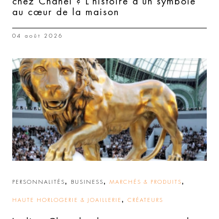
chez Chanel ? L’histoire d’un symbole
au cœur de la maison
04 août 2026
,
,
,
PERSONNALITÉS
BUSINESS
MARCHÉS & PRODUITS
,
HAUTE HORLOGERIE & JOAILLERIE
CRÉATEURS