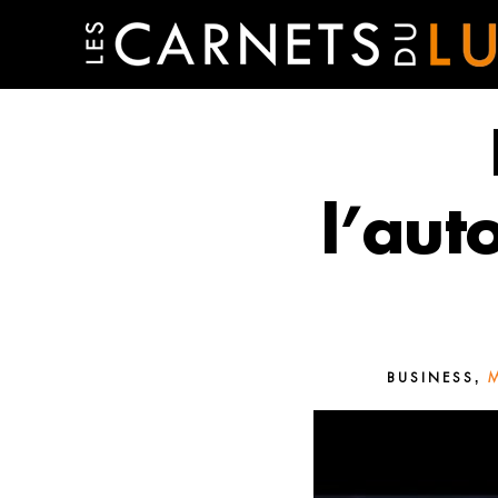
l’aut
,
BUSINESS
M