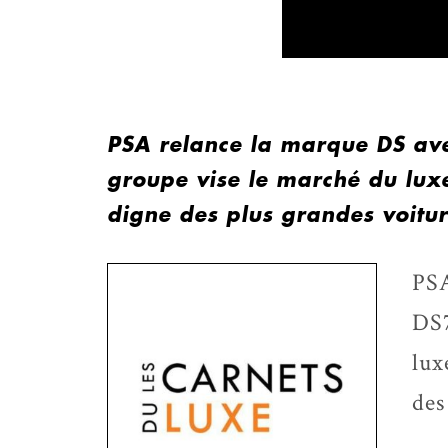
PSA relance la marque DS av
groupe vise le marché du lux
digne des plus grandes voit
PSA
DS7
lux
des