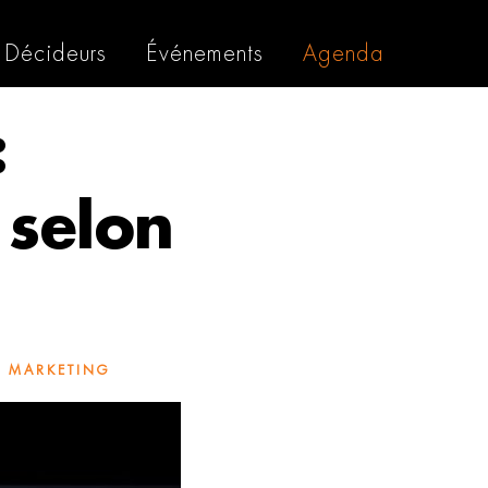
Décideurs
Événements
Agenda
:
 selon
 MARKETING