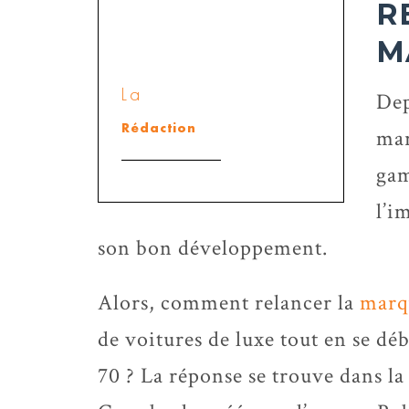
R
M
La
Dep
Rédaction
mar
gam
l’i
son bon développement.
Alors, comment relancer la
marq
de voitures de luxe tout en se dé
70 ? La réponse se trouve dans l