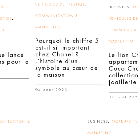
,
VÉHICULES DE PRESTIGE
,
RS -
BUSINESS
MO
COMMUNICATION &
,
ESTIGE
VÉHICULES DE
MARKETING
 &
COMMUNICAT
Pourquoi le chiffre 5
MARKETING
est-il si important
chez Chanel ?
e lance
Le lion C
L’histoire d’un
ns pour le
appartem
symbole au cœur de
Coco Cha
la maison
collectio
joaillerie
04 août 2026
04 août 20
,
UNICATION &
BUSINESS
MOTEURS - V
MARKETING