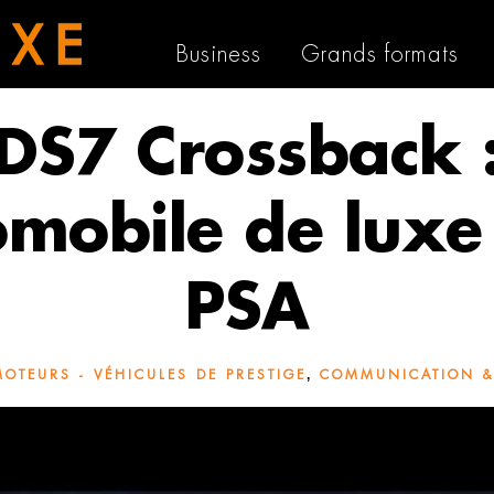
Business
Grands formats
DS7 Crossback 
omobile de luxe
PSA
,
OTEURS - VÉHICULES DE PRESTIGE
COMMUNICATION &