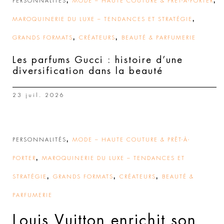
,
,
PERSONNALITÉS
MODE – HAUTE COUTURE & PRÊT-À-PORTER
,
MAROQUINERIE DU LUXE – TENDANCES ET STRATÉGIE
,
,
GRANDS FORMATS
CRÉATEURS
BEAUTÉ & PARFUMERIE
Les parfums Gucci : histoire d’une
diversification dans la beauté
23 juil. 2026
,
PERSONNALITÉS
MODE – HAUTE COUTURE & PRÊT-À-
,
PORTER
MAROQUINERIE DU LUXE – TENDANCES ET
,
,
,
STRATÉGIE
GRANDS FORMATS
CRÉATEURS
BEAUTÉ &
PARFUMERIE
Louis Vuitton enrichit son