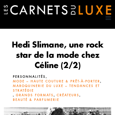
TO
NA
Hedi Slimane, une rock
star de la mode chez
Céline (2/2)
,
PERSONNALITÉS
,
MODE – HAUTE COUTURE & PRÊT-À-PORTER
MAROQUINERIE DU LUXE – TENDANCES ET
STRATÉGIE
,
,
,
GRANDS FORMATS
CRÉATEURS
BEAUTÉ & PARFUMERIE