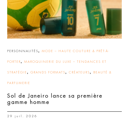
,
PERSONNALITÉS
MODE – HAUTE COUTURE & PRÊT-À-
,
PORTER
MAROQUINERIE DU LUXE – TENDANCES ET
,
,
,
STRATÉGIE
GRANDS FORMATS
CRÉATEURS
BEAUTÉ &
PARFUMERIE
Sol de Janeiro lance sa première
gamme homme
29 juil. 2026