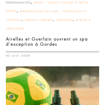
,
PERSONNALITÉS
MODE – HAUTE COUTURE & PRÊT-À-
,
PORTER
MAROQUINERIE DU LUXE – TENDANCES ET
,
,
,
STRATÉGIE
GRANDS FORMATS
CRÉATEURS
BEAUTÉ &
PARFUMERIE
Airelles et Guerlain ouvrent un spa
d’exception à Gordes
03 août 2026