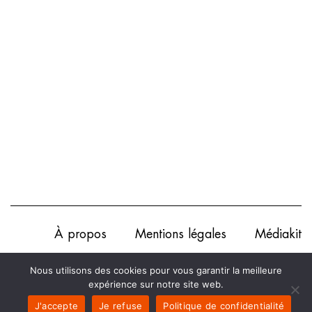
À propos
Mentions légales
Médiakit
Annonceurs
Partenariats
Les Experts
Nous utilisons des cookies pour vous garantir la meilleure
expérience sur notre site web.
Contact
Politique de confidentialité
J'accepte
Je refuse
Politique de confidentialité