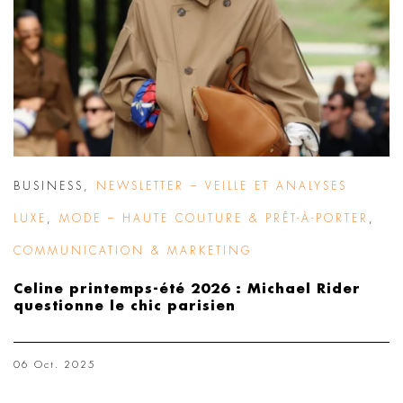
BUSINESS
,
NEWSLETTER – VEILLE ET ANALYSES
LUXE
,
MODE – HAUTE COUTURE & PRÊT-À-PORTER
,
COMMUNICATION & MARKETING
Celine printemps-été 2026 : Michael Rider
questionne le chic parisien
06 Oct. 2025