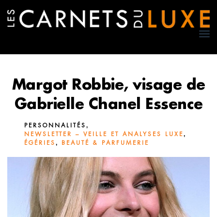
TO
NA
Margot Robbie, visage de
Gabrielle Chanel Essence
,
PERSONNALITÉS
,
NEWSLETTER – VEILLE ET ANALYSES LUXE
,
ÉGÉRIES
BEAUTÉ & PARFUMERIE