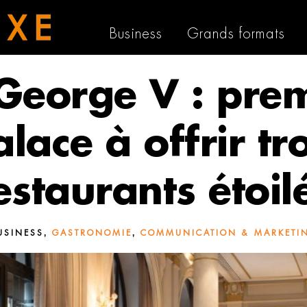
Business
Grands formats
George V : pre
lace à offrir tr
estaurants étoil
,
,
USINESS
GASTRONOMIE
COMMUNICATION & MARKETI