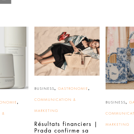
,
,
BUSINESS
GASTRONOMIE
COMMUNICATION &
,
,
RONOMIE
BUSINESS
G
MARKETING
 &
COMMUNICAT
Résultats financiers |
MARKETING
Prada confirme sa