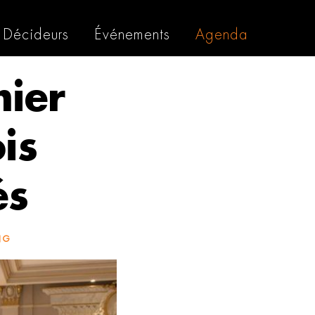
Décideurs
Événements
Agenda
mier
ois
és
NG