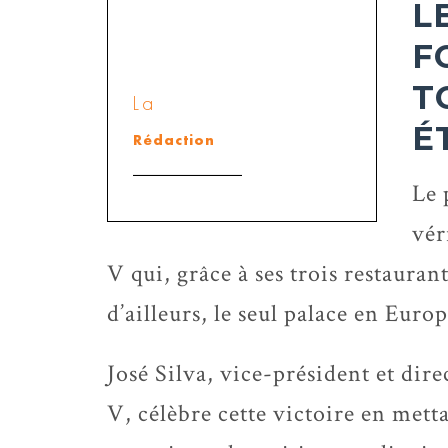
L
F
T
La
É
Rédaction
Le 
vér
V qui, grâce à ses trois restauran
d’ailleurs, le seul palace en Euro
José Silva, vice-président et di
V, célèbre cette victoire en mett