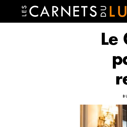
Le 
pa
r
B