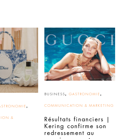
,
,
BUSINESS
GASTRONOMIE
,
COMMUNICATION & MARKETING
ASTRONOMIE
ION &
Résultats financiers |
Kering confirme son
redressement au