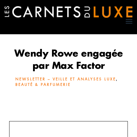
TO
NA
Wendy Rowe engagée
par Max Factor
,
NEWSLETTER – VEILLE ET ANALYSES LUXE
BEAUTÉ & PARFUMERIE