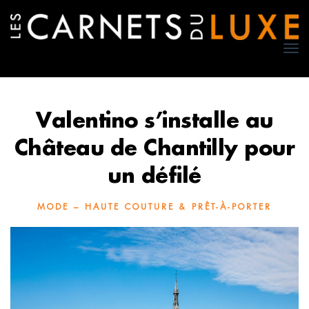
TO
NA
Valentino s’installe au
Château de Chantilly pour
un défilé
MODE – HAUTE COUTURE & PRÊT-À-PORTER