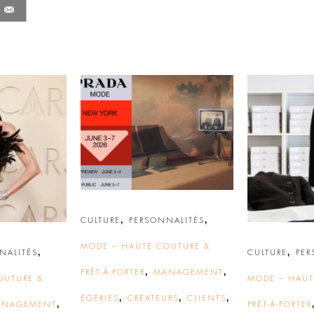
,
,
CULTURE
PERSONNALITÉS
MODE – HAUTE COUTURE &
,
,
NALITÉS
CULTURE
PER
,
,
PRÊT-À-PORTER
MANAGEMENT
OUTURE &
MODE – HAUT
,
,
,
ÉGÉRIES
CRÉATEURS
CLIENTS
,
ANAGEMENT
PRÊT-À-PORTER