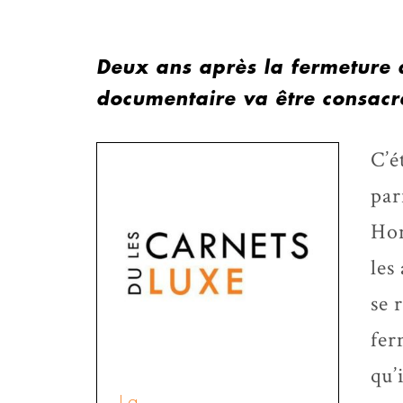
Deux ans après la fermeture d
documentaire va être consacré 
C’é
par
Hon
les
se 
fer
qu’
La