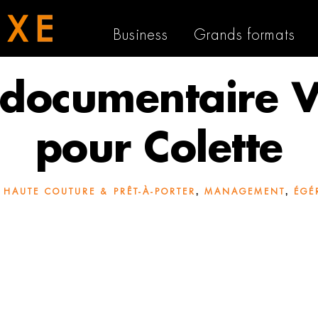
Business
Grands formats
documentaire V.
pour Colette
,
,
 HAUTE COUTURE & PRÊT-À-PORTER
MANAGEMENT
ÉGÉ