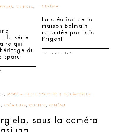
,
,
CINÉMA
ATEURS
CLIENTS
La création de la
maison Balmain
ing
racontée par Loïc
: la série
Prigent
aire qui
’héritage du
13 nov. 2025
disparu
5
,
,
ÉS
MODE – HAUTE COUTURE & PRÊT-À-PORTER
,
,
,
S
CRÉATEURS
CLIENTS
CINÉMA
giela, sous la caméra
asiuha