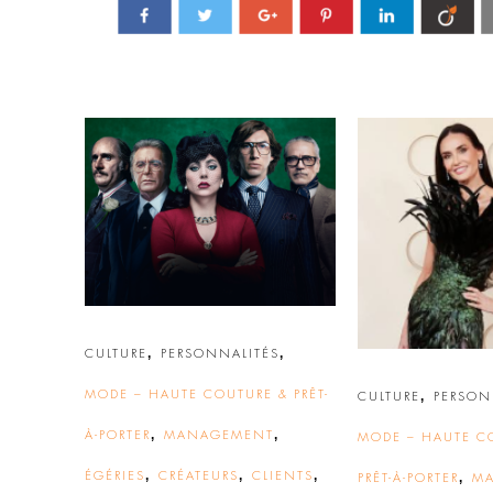
,
,
CULTURE
PERSONNALITÉS
MODE – HAUTE COUTURE & PRÊT-
,
CULTURE
PERSON
,
,
À-PORTER
MANAGEMENT
MODE – HAUTE C
,
,
,
ÉGÉRIES
CRÉATEURS
CLIENTS
,
PRÊT-À-PORTER
M