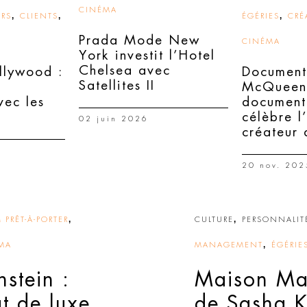
CINÉMA
,
,
,
URS
CLIENTS
ÉGÉRIES
CRÉ
Prada Mode New
CINÉMA
York investit l’Hotel
Chelsea avec
llywood :
Document
Satellites II
McQueen 
vec les
document
célèbre l
02 juin 2026
créateur 
20 nov. 202
,
,
PRÊT-À-PORTER
CULTURE
PERSONNALIT
,
MA
MANAGEMENT
ÉGÉRIE
nstein :
Maison Mar
t de luxe
de Sasha K