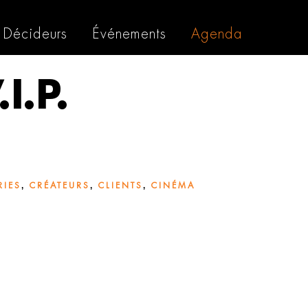
Décideurs
Événements
Agenda
I.P.
,
,
,
RIES
CRÉATEURS
CLIENTS
CINÉMA