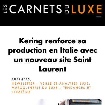
TO
NA
Kering renforce sa
production en Italie avec
un nouveau site Saint
Laurent
,
BUSINESS
,
NEWSLETTER – VEILLE ET ANALYSES LUXE
MAROQUINERIE DU LUXE – TENDANCES ET
STRATÉGIE