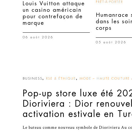
PRÊT-À-PORTER
Louis Vuitton attaque
un casino américain
Humanrace s
pour contrefaçon de
dans les soi
marque
corps
06 août 2026
05 août 2026
,
,
BUSINESS
RSE & ÉTHIQUE
MODE – HAUTE COUTURE &
Pop-up store luxe été 20
Dioriviera : Dior renouve
activation estivale en Tu
Le bateau comme nouveau symbole de Dioriviera Au cœu