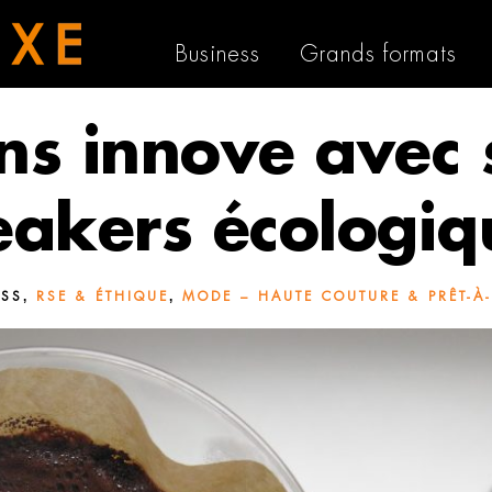
Business
Grands formats
ns innove avec 
eakers écologiq
,
,
ESS
RSE & ÉTHIQUE
MODE – HAUTE COUTURE & PRÊT-À