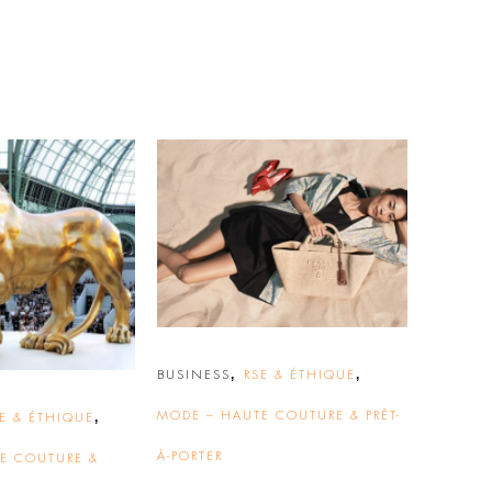
,
,
BUSINESS
RSE & ÉTHIQUE
,
MODE – HAUTE COUTURE & PRÊT-
E & ÉTHIQUE
À-PORTER
E COUTURE &