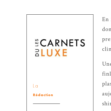
En 
dom
pre
cli
Une
fin
pla
La
auj
Rédaction
shi