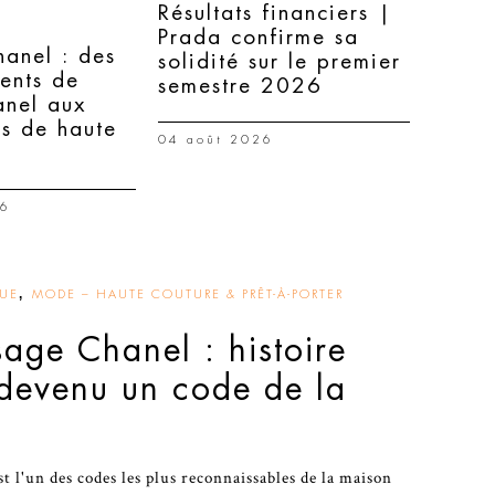
Résultats financiers |
Prada confirme sa
hanel : des
solidité sur le premier
ents de
semestre 2026
nel aux
ns de haute
04 août 2026
26
,
QUE
MODE – HAUTE COUTURE & PRÊT-À-PORTER
sage Chanel : histoire
 devenu un code de la
t l'un des codes les plus reconnaissables de la maison