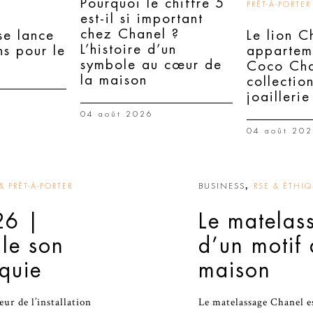
Pourquoi le chiffre 5
PRÊT-À-PORTER
est-il si important
chez Chanel ?
e lance
Le lion C
L’histoire d’un
ns pour le
appartem
symbole au cœur de
Coco Cha
la maison
collectio
joaillerie
04 août 2026
04 août 20
,
 PRÊT-À-PORTER
BUSINESS
RSE & ÉTHI
26 |
Le matelas
lle son
d’un motif
rquie
maison
r de l’installation
Le matelassage Chanel es