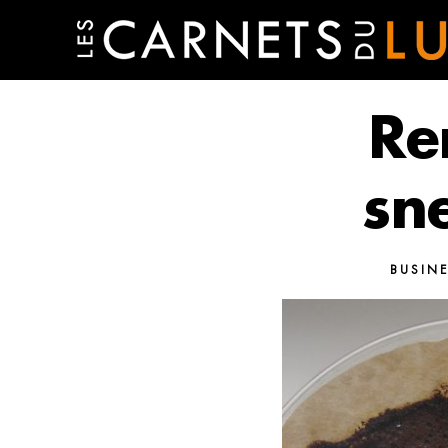
Re
sn
BUSIN