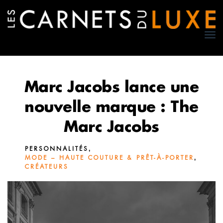
TO
NA
Marc Jacobs lance une
nouvelle marque : The
Marc Jacobs
,
PERSONNALITÉS
,
MODE – HAUTE COUTURE & PRÊT-À-PORTER
CRÉATEURS