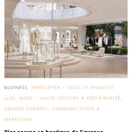
BUSINESS
,
NEWSLETTER – VEILLE ET ANALYSES
LUXE
,
MODE – HAUTE COUTURE & PRÊT-À-PORTER
,
GRANDS FORMATS
,
COMMUNICATION &
MARKETING