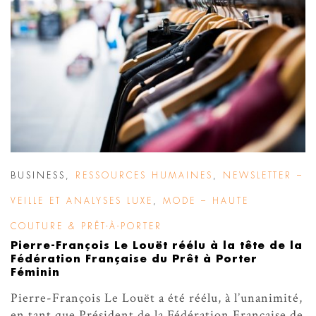
BUSINESS
,
RESSOURCES HUMAINES
,
NEWSLETTER –
VEILLE ET ANALYSES LUXE
,
MODE – HAUTE
COUTURE & PRÊT-À-PORTER
Pierre-François Le Louët réélu à la tête de la
Fédération Française du Prêt à Porter
Féminin
Pierre-François Le Louët a été réélu, à l’unanimité,
en tant que Président de la Fédération Française de