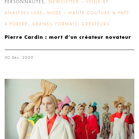
PERSONNALITÉS
,
NEWSLETTER – VEILLE ET
ANALYSES LUXE
,
MODE – HAUTE COUTURE & PRÊT-
À-PORTER
,
GRANDS FORMATS
,
CRÉATEURS
Pierre Cardin : mort d’un créateur novateur
30 Déc. 2020