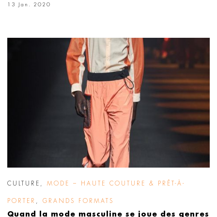
13 Jan. 2020
CULTURE
,
MODE – HAUTE COUTURE & PRÊT-À-
PORTER
,
GRANDS FORMATS
Quand la mode masculine se joue des genres