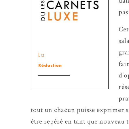
dan
pas
Cet
sal
gra
La
fai
Rédaction
d’o
rés
pra
tout un chacun puisse exprimer sa
être repéré en tant que nouveau