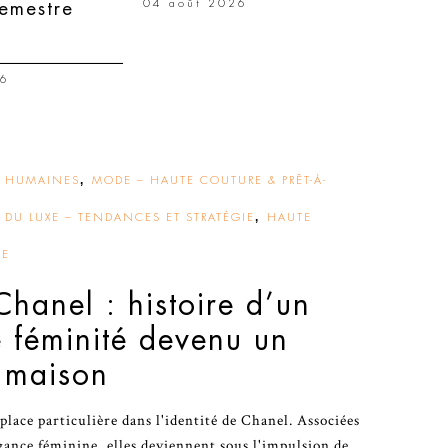
04 août 2026
semestre
26
,
S HUMAINES
MODE – HAUTE COUTURE & PRÊT-À-
,
DU LUXE – TENDANCES ET STRATÉGIE
HAUTE
IE
Chanel : histoire d’un
 féminité devenu un
 maison
place particulière dans l'identité de Chanel. Associées
gance féminine, elles deviennent sous l'impulsion de