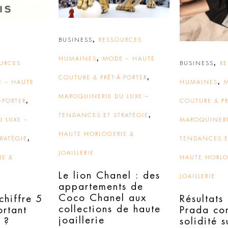
,
BUSINESS
RESSOURCES
,
HUMAINES
MODE – HAUTE
,
URCES
BUSINESS
R
,
COUTURE & PRÊT-À-PORTER
,
 – HAUTE
HUMAINES
MAROQUINERIE DU LUXE –
,
-PORTER
COUTURE & PR
,
TENDANCES ET STRATÉGIE
 LUXE –
MAROQUINERI
HAUTE HORLOGERIE &
,
RATÉGIE
TENDANCES E
JOAILLERIE
IE &
HAUTE HORLO
Le lion Chanel : des
JOAILLERIE
appartements de
Coco Chanel aux
chiffre 5
Résultats
collections de haute
ortant
Prada co
joaillerie
 ?
solidité s