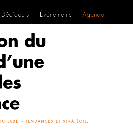
Décideurs
Événements
Agenda
ion du
 d’une
des
nce
,
U LUXE – TENDANCES ET STRATÉGIE