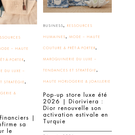
,
BUSINESS
RESSOURCES
,
HUMAINES
MODE – HAUTE
ESSOURCES
,
COUTURE & PRÊT-À-PORTER
MODE – HAUTE
,
MAROQUINERIE DU LUXE –
ÊT-À-PORTER
,
TENDANCES ET STRATÉGIE
E DU LUXE –
,
HAUTE HORLOGERIE & JOAILLERIE
T STRATÉGIE
GERIE &
Pop-up store luxe été
2026 | Dioriviera :
Dior renouvelle son
activation estivale en
 financiers |
Turquie
nfirme sa
ur le