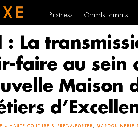
Business
Grands formats
: La transmiss
r-faire au sein
uvelle Maison 
tiers d’Excelle
,
 – HAUTE COUTURE & PRÊT-À-PORTER
MAROQUINERIE D