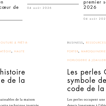
un
premier 
 cœur de
2026
04 août 2026
04 août 20
,
OUTURE & PRÊT-À-
BUSINESS
RESSOURCE
,
,
ATÉGIE
HAUTE
PORTER
MAROQUINERIE 
HORLOGERIE & JOAILLER
histoire
Les perles 
e de la
symbole de
code de la
naissables de la maison
Les perles occupent une 
 cette technique inspirée
depuis longtemps à l'élé