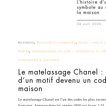
L’histoire d’
symbole au
la maison
04 août 2026
,
,
BUSINESS
RESSOURCES HUMAINES
MODE – HAUTE C
,
PORTER
MAROQUINERIE DU LUXE – TENDANCES ET STR
HORLOGERIE & JOAILLERIE
Le matelassage Chanel : 
d’un motif devenu un cod
maison
Le matelassage Chanel est l'un des codes les plus recon
française. Apparue dans les années 1950 sur le sac 2.55,