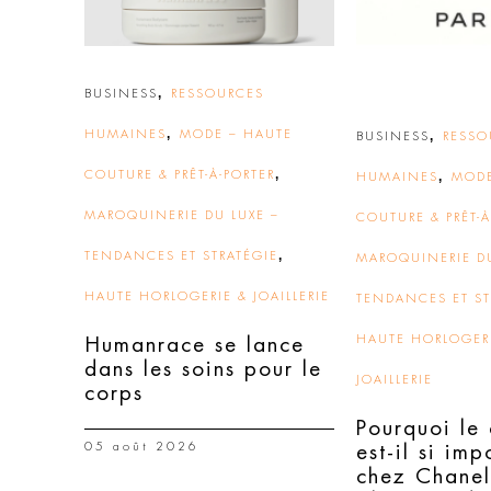
,
BUSINESS
RESSOURCES
,
HUMAINES
MODE – HAUTE
,
BUSINESS
RESSO
,
COUTURE & PRÊT-À-PORTER
,
HUMAINES
MODE
MAROQUINERIE DU LUXE –
COUTURE & PRÊT-À
,
TENDANCES ET STRATÉGIE
MAROQUINERIE DU
HAUTE HORLOGERIE & JOAILLERIE
TENDANCES ET ST
HAUTE HORLOGER
Humanrace se lance
dans les soins pour le
JOAILLERIE
corps
Pourquoi le 
05 août 2026
est-il si imp
chez Chanel