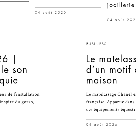
joaillerie
04 août 2026
04 août 20
BUSINESS
26 |
Le matelas
lle son
d’un motif
rquie
maison
r de l’installation
Le matelassage Chanel es
inspiré du gozzo,
française. Apparue dans 
des équipements équestr
04 août 2026