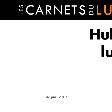
Hu
l
07 jan. 2019