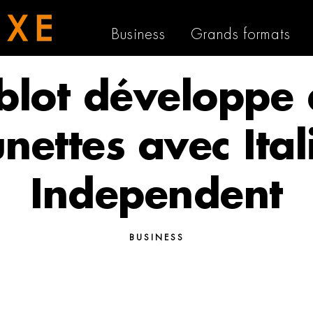
Business
Grands formats
blot développe 
unettes avec Ital
Independent
BUSINESS