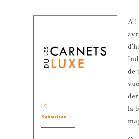
A l
avr
d’h
Ind
de 
vue
der
La
la 
Rédaction
mag