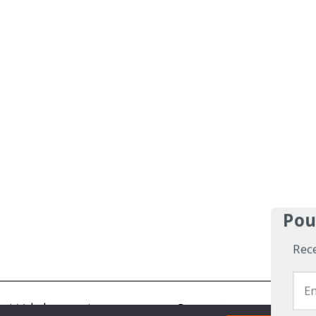
Pou
Rec
Médiakit
Annonceurs
Partenariats
Les Exp