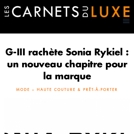
TO
NA
G-III rachète Sonia Rykiel :
un nouveau chapitre pour
la marque
MODE – HAUTE COUTURE & PRÊT-À-PORTER