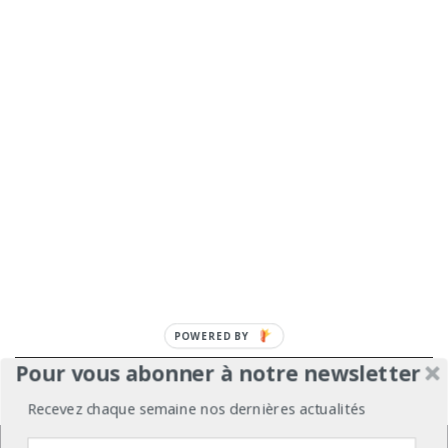
POWERED
BY
Pour vous abonner à notre newsletter
À propos
Mentions légales
Médiakit
Recevez chaque semaine nos dernières actualités
Annonceurs
Partenariats
Les Experts