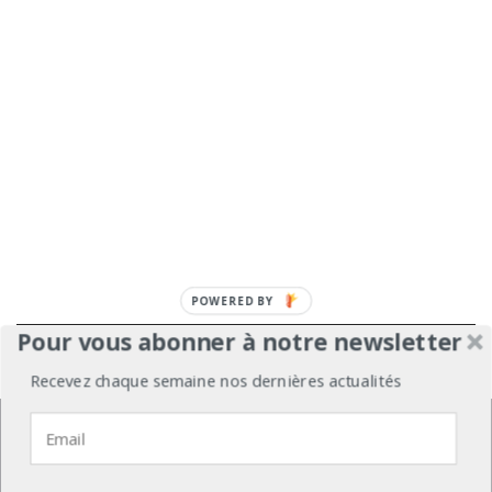
POWERED BY
Pour vous abonner à notre newsletter
À propos
Mentions légales
Médiakit
Recevez chaque semaine nos dernières actualités
Annonceurs
Partenariats
Les Experts
Nous utilisons des cookies pour vous garantir la meilleure
expérience sur notre site web.
Contact
Politique de confidentialité
J'accepte
Je refuse
Politique de confidentialité