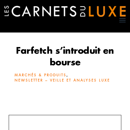
TO
NA
Farfetch s’introduit en
bourse
,
MARCHÉS & PRODUITS
NEWSLETTER – VEILLE ET ANALYSES LUXE