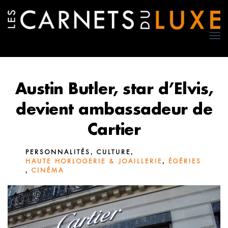
TO
NA
Austin Butler, star d’Elvis,
devient ambassadeur de
Cartier
,
,
PERSONNALITÉS
CULTURE
,
HAUTE HORLOGERIE & JOAILLERIE
ÉGÉRIES
,
CINÉMA