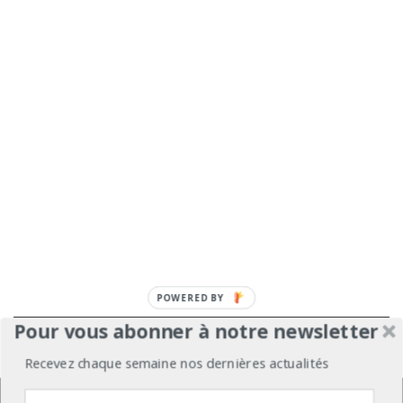
POWERED
BY
Pour vous abonner à notre newsletter
À propos
Mentions légales
Médiakit
Recevez chaque semaine nos dernières actualités
Annonceurs
Partenariats
Les Experts
Nous utilisons des cookies pour vous garantir la meilleure