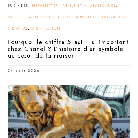
,
,
BUSINESS
NEWSLETTER – VEILLE ET ANALYSES LUXE
,
MODE – HAUTE COUTURE & PRÊT-À-PORTER
INNOVATION
,
& DIGITAL
DISTRIBUTION
Pourquoi le chiffre 5 est-il si important
chez Chanel ? L’histoire d’un symbole
au cœur de la maison
04 août 2026