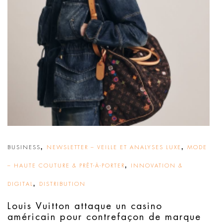
,
,
BUSINESS
NEWSLETTER – VEILLE ET ANALYSES LUXE
MODE
,
– HAUTE COUTURE & PRÊT-À-PORTER
INNOVATION &
,
DIGITAL
DISTRIBUTION
Louis Vuitton attaque un casino
américain pour contrefaçon de marque