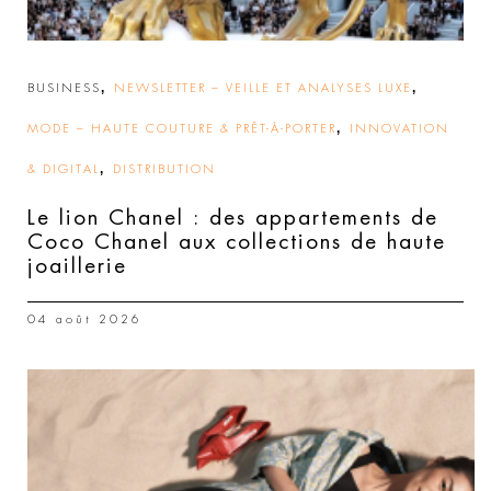
,
,
BUSINESS
NEWSLETTER – VEILLE ET ANALYSES LUXE
,
MODE – HAUTE COUTURE & PRÊT-À-PORTER
INNOVATION
,
& DIGITAL
DISTRIBUTION
Le lion Chanel : des appartements de
Coco Chanel aux collections de haute
joaillerie
04 août 2026