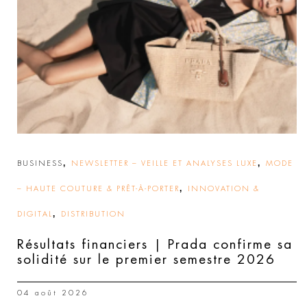
,
,
BUSINESS
NEWSLETTER – VEILLE ET ANALYSES LUXE
MODE
,
– HAUTE COUTURE & PRÊT-À-PORTER
INNOVATION &
,
DIGITAL
DISTRIBUTION
Résultats financiers | Prada confirme sa
solidité sur le premier semestre 2026
04 août 2026