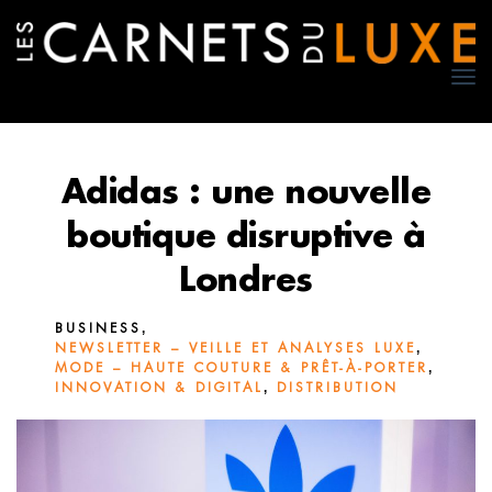
TO
NA
Adidas : une nouvelle
boutique disruptive à
Londres
,
BUSINESS
,
NEWSLETTER – VEILLE ET ANALYSES LUXE
,
MODE – HAUTE COUTURE & PRÊT-À-PORTER
,
INNOVATION & DIGITAL
DISTRIBUTION