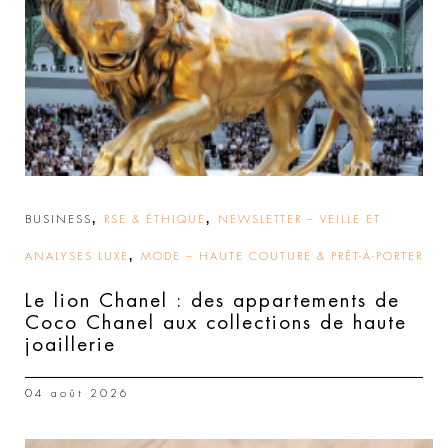
,
,
BUSINESS
RSE & ÉTHIQUE
NEWSLETTER – VEILLE ET
,
ANALYSES LUXE
MODE – HAUTE COUTURE & PRÊT-À-PORTER
Le lion Chanel : des appartements de
Coco Chanel aux collections de haute
joaillerie
04 août 2026