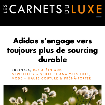
TO
NA
Adidas s’engage vers
toujours plus de sourcing
durable
,
,
BUSINESS
RSE & ÉTHIQUE
,
NEWSLETTER – VEILLE ET ANALYSES LUXE
MODE – HAUTE COUTURE & PRÊT-À-PORTER