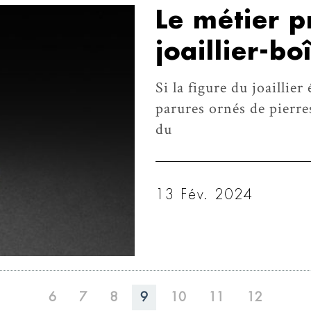
Le métier p
joaillier-boî
Si la figure du joailli
parures ornés de pierre
du
13 Fév. 2024
6
7
8
9
10
11
12