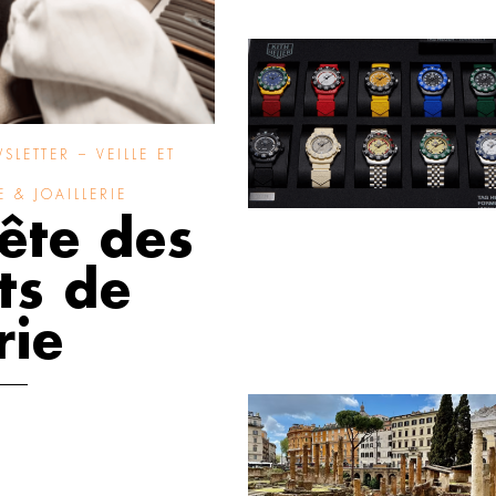
SLETTER – VEILLE ET
 & JOAILLERIE
uête des
ts de
rie