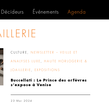
Décideurs
Événements
Agenda
LLERIE
CULTURE
,
NEWSLETTER – VEILLE ET
ANALYSES LUXE
,
HAUTE HORLOGERIE &
JOAILLERIE
,
EXPOSITIONS
Buccellati : Le Prince des orfèvres
s’expose à Venise
23 Mai 2024