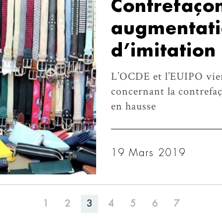
Contrefaçon
augmentati
d’imitation
L’OCDE et l’EUIPO vien
concernant la contrefaç
en hausse
19 Mars 2019
1
2
3
4
5
6
7