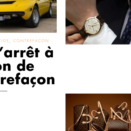
TIGE
,
CONTREFAÇON
’arrêt à
on de
trefaçon