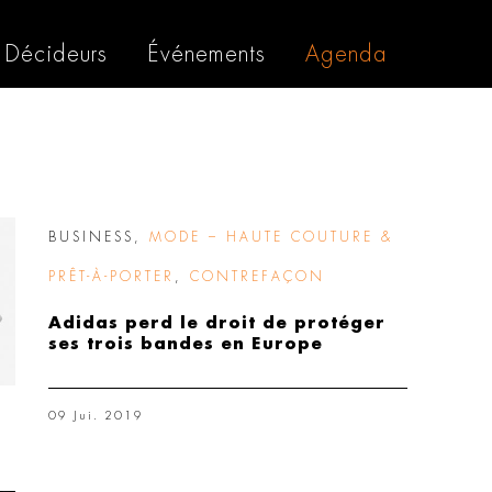
Décideurs
Événements
Agenda
BUSINESS
,
MODE – HAUTE COUTURE &
PRÊT-À-PORTER
,
CONTREFAÇON
Adidas perd le droit de protéger
ses trois bandes en Europe
09 Jui. 2019