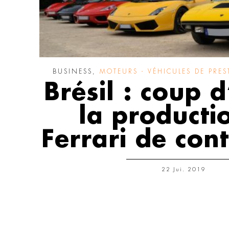
BUSINESS
,
MOTEURS - VÉHICULES DE PRES
Brésil : coup d
la producti
Ferrari de con
22 Jui. 2019