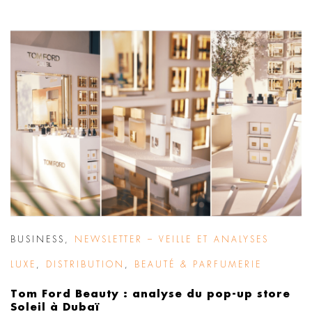
BUSINESS
,
NEWSLETTER – VEILLE ET ANALYSES
LUXE
,
DISTRIBUTION
,
BEAUTÉ & PARFUMERIE
Tom Ford Beauty : analyse du pop-up store
Soleil à Dubaï