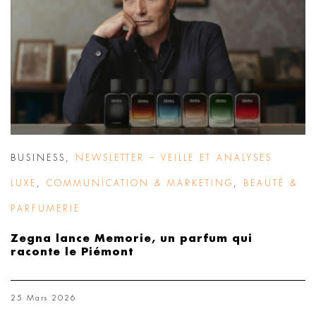
BUSINESS
,
NEWSLETTER – VEILLE ET ANALYSES
LUXE
,
COMMUNICATION & MARKETING
,
BEAUTÉ &
PARFUMERIE
Zegna lance Memorie, un parfum qui
raconte le Piémont
25 Mars 2026