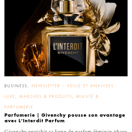
BUSINESS
,
NEWSLETTER – VEILLE ET ANALYSES
LUXE
,
MARCHÉS & PRODUITS
,
BEAUTÉ &
PARFUMERIE
Parfumerie | Givenchy pousse son avantage
avec L’Interdit Parfum
Givenchy enrichit sa ligne de parfum féminin phare