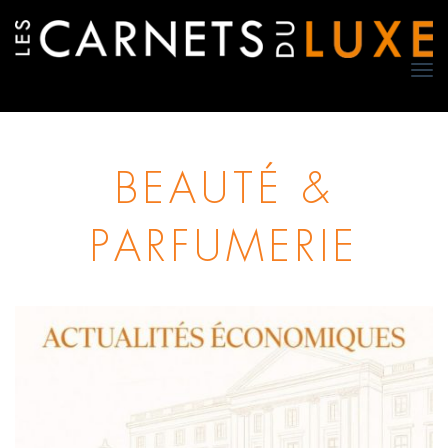
TO
NA
BEAUTÉ &
PARFUMERIE