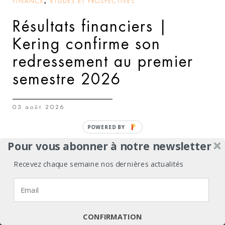
,
FINANCE
ÉTUDES ET PROSPECTIVES
Résultats financiers |
Kering confirme son
redressement au premier
semestre 2026
03 août 2026
Pour vous abonner à notre newsletter
,
,
BUSINESS
MODE – HAUTE COUTURE & PRÊT-À-PORTER
Recevez chaque semaine nos dernières actualités
,
FINANCE
ÉTUDES ET PROSPECTIVES
Nous utilisons des cookies pour vous garantir la meilleure
Richemont investit dans la
expérience sur notre site web.
maroquinerie en Italie
J'accepte
Je refuse
Politique de confidentialité
CONFIRMATION