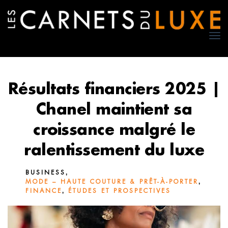
TO
NA
Résultats financiers 2025 |
Chanel maintient sa
croissance malgré le
ralentissement du luxe
,
BUSINESS
,
MODE – HAUTE COUTURE & PRÊT-À-PORTER
,
FINANCE
ÉTUDES ET PROSPECTIVES