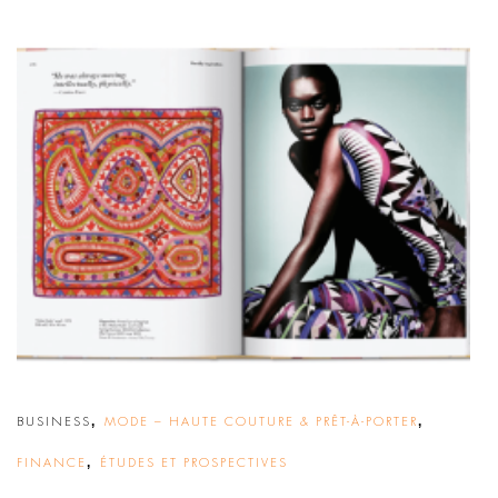
,
,
BUSINESS
MODE – HAUTE COUTURE & PRÊT-À-PORTER
,
FINANCE
ÉTUDES ET PROSPECTIVES