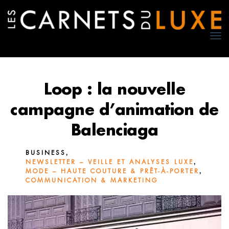
TO
NA
Loop : la nouvelle
campagne d’animation de
Balenciaga
,
BUSINESS
,
NEWSLETTER – VEILLE ET ANALYSES LUXE
,
MODE – HAUTE COUTURE & PRÊT-À-PORTER
COMMUNICATION & MARKETING