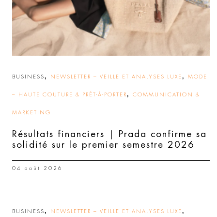
,
,
BUSINESS
NEWSLETTER – VEILLE ET ANALYSES LUXE
MODE
,
– HAUTE COUTURE & PRÊT-À-PORTER
COMMUNICATION &
MARKETING
Résultats financiers | Prada confirme sa
solidité sur le premier semestre 2026
04 août 2026
,
,
BUSINESS
NEWSLETTER – VEILLE ET ANALYSES LUXE