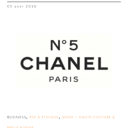
05 août 2026
,
,
BUSINESS
RSE & ÉTHIQUE
MODE – HAUTE COUTURE &
PRÊT-À-PORTER