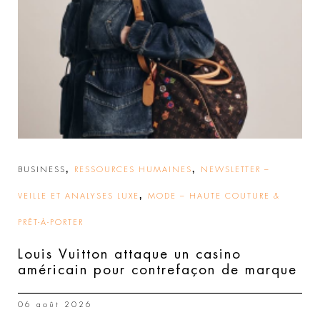
,
,
BUSINESS
RESSOURCES HUMAINES
NEWSLETTER –
,
VEILLE ET ANALYSES LUXE
MODE – HAUTE COUTURE &
PRÊT-À-PORTER
Louis Vuitton attaque un casino
américain pour contrefaçon de marque
06 août 2026