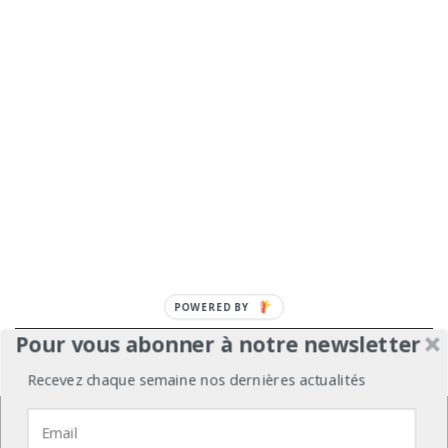
POWERED
BY
Pour vous abonner à notre newsletter
À propos
Mentions légales
Médiakit
Recevez chaque semaine nos dernières actualités
Annonceurs
Partenariats
Les Experts
Nous utilisons des cookies pour vous garantir la meilleure
expérience sur notre site web.