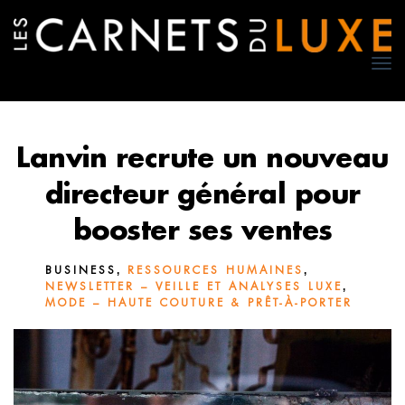
TO
NA
Lanvin recrute un nouveau
directeur général pour
booster ses ventes
,
,
BUSINESS
RESSOURCES HUMAINES
,
NEWSLETTER – VEILLE ET ANALYSES LUXE
MODE – HAUTE COUTURE & PRÊT-À-PORTER