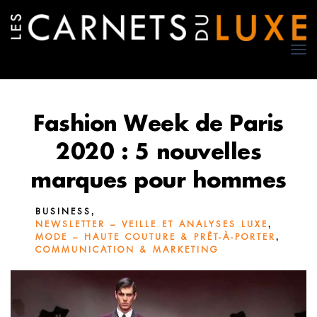
TO
NA
Fashion Week de Paris
2020 : 5 nouvelles
marques pour hommes
,
BUSINESS
,
NEWSLETTER – VEILLE ET ANALYSES LUXE
,
MODE – HAUTE COUTURE & PRÊT-À-PORTER
COMMUNICATION & MARKETING