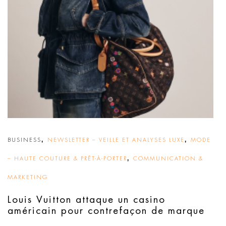
,
,
BUSINESS
NEWSLETTER – VEILLE ET ANALYSES LUXE
MODE
,
– HAUTE COUTURE & PRÊT-À-PORTER
COMMUNICATION &
MARKETING
Louis Vuitton attaque un casino
américain pour contrefaçon de marque