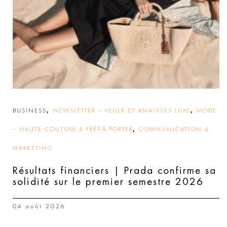
,
,
BUSINESS
NEWSLETTER – VEILLE ET ANALYSES LUXE
MODE
,
– HAUTE COUTURE & PRÊT-À-PORTER
COMMUNICATION &
MARKETING
Résultats financiers | Prada confirme sa
solidité sur le premier semestre 2026
04 août 2026