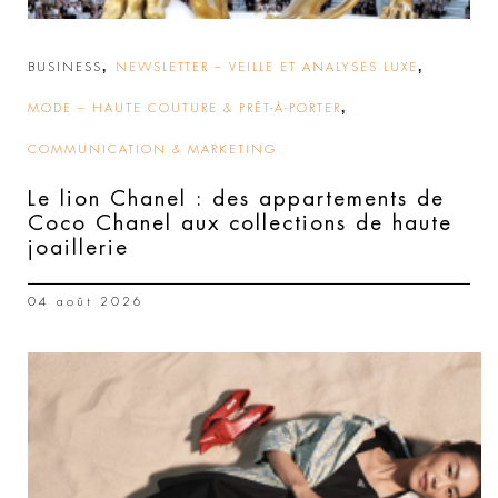
,
,
BUSINESS
NEWSLETTER – VEILLE ET ANALYSES LUXE
,
MODE – HAUTE COUTURE & PRÊT-À-PORTER
COMMUNICATION & MARKETING
Le lion Chanel : des appartements de
Coco Chanel aux collections de haute
joaillerie
04 août 2026