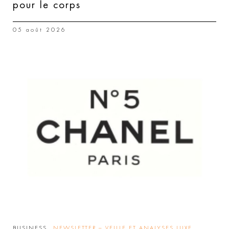
pour le corps
05 août 2026
,
,
BUSINESS
NEWSLETTER – VEILLE ET ANALYSES LUXE