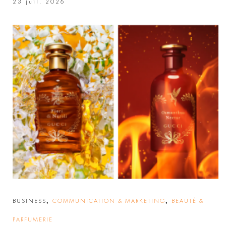
23 juil. 2026
,
,
BUSINESS
COMMUNICATION & MARKETING
BEAUTÉ &
PARFUMERIE