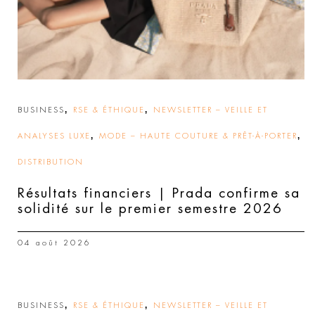
,
,
BUSINESS
RSE & ÉTHIQUE
NEWSLETTER – VEILLE ET
,
,
ANALYSES LUXE
MODE – HAUTE COUTURE & PRÊT-À-PORTER
DISTRIBUTION
Résultats financiers | Prada confirme sa
solidité sur le premier semestre 2026
04 août 2026
,
,
BUSINESS
RSE & ÉTHIQUE
NEWSLETTER – VEILLE ET