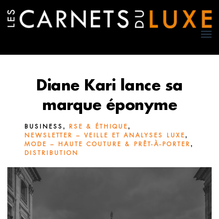
TO
NA
Diane Kari lance sa
marque éponyme
,
,
BUSINESS
RSE & ÉTHIQUE
,
NEWSLETTER – VEILLE ET ANALYSES LUXE
,
MODE – HAUTE COUTURE & PRÊT-À-PORTER
DISTRIBUTION