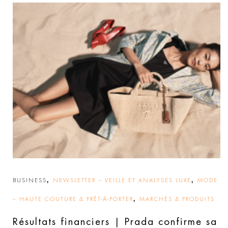
,
,
BUSINESS
NEWSLETTER – VEILLE ET ANALYSES LUXE
MODE
,
– HAUTE COUTURE & PRÊT-À-PORTER
MARCHÉS & PRODUITS
Résultats financiers | Prada confirme sa