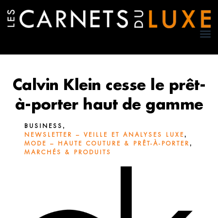
TO
NA
Calvin Klein cesse le prêt-
à-porter haut de gamme
,
BUSINESS
,
NEWSLETTER – VEILLE ET ANALYSES LUXE
,
MODE – HAUTE COUTURE & PRÊT-À-PORTER
MARCHÉS & PRODUITS