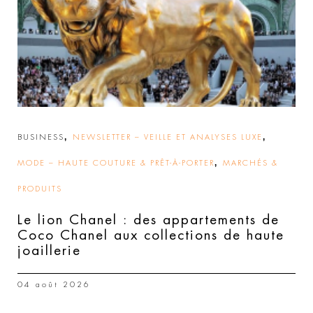
,
,
BUSINESS
NEWSLETTER – VEILLE ET ANALYSES LUXE
,
MODE – HAUTE COUTURE & PRÊT-À-PORTER
MARCHÉS &
PRODUITS
Le lion Chanel : des appartements de
Coco Chanel aux collections de haute
joaillerie
04 août 2026