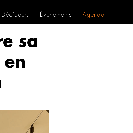
Décideurs
Événements
Agenda
re sa
 en
a