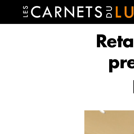
Reta
pr