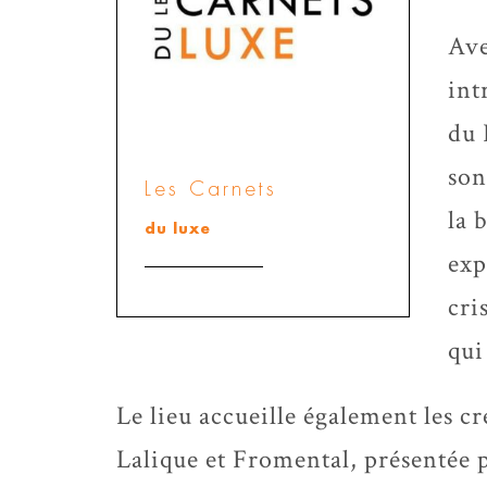
Ave
int
du 
son
Les Carnets
la 
du luxe
exp
cri
qui
Le lieu accueille également les cr
Lalique et
Fromental
, présentée 