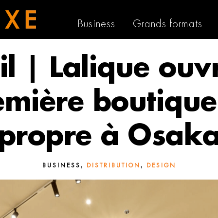
Business
Grands formats
il | Lalique ouv
emière boutique
propre à Osak
,
,
BUSINESS
DISTRIBUTION
DESIGN