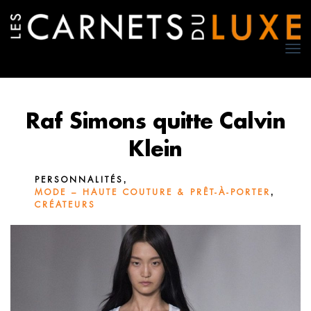
TO
NA
Raf Simons quitte Calvin
Klein
,
PERSONNALITÉS
,
MODE – HAUTE COUTURE & PRÊT-À-PORTER
CRÉATEURS