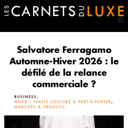
TO
NA
Salvatore Ferragamo
Automne-Hiver 2026 : le
défilé de la relance
commerciale ?
,
BUSINESS
,
MODE – HAUTE COUTURE & PRÊT-À-PORTER
MARCHÉS & PRODUITS